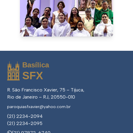
Basílica
SFX
R. São Francisco Xavier, 75 – Tijuca,
Rio de Janeiro – RJ, 20550-010
paroquiasfxavier@
yahoo.com.br
(21) 2234-2094
(21) 2234-2095
(21) 97872-6740