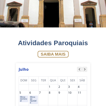
Atividades Paroquiais
SAIBA MAIS
Julho
DOM
SEG
TER
QUA
QUI
SEX
SÁB
1
2
3
4
5
6
7
8
9
10
11
Missa
Missa
dominic
da
al
Saudad
e